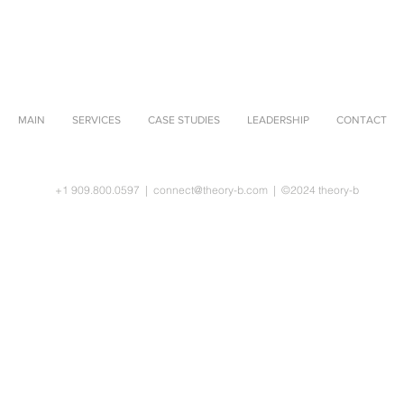
MAIN
SERVICES
CASE STUDIES
LEADERSHIP
CONTACT
+1 909.800.0597 |
connect@theory-b.com
|
©2024 theory-b